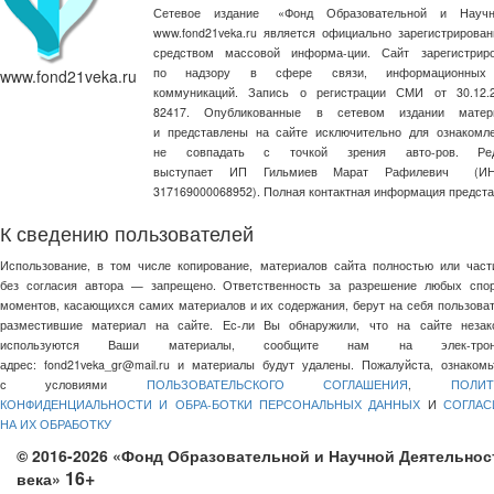
Сетевое издание
«
Фонд Образовательной и Научн
www.fond21veka.ru является официально зарегистриров
средством массовой информа-ции. Сайт зарегистри
по надзору в сфере связи, информационных
www.fond21veka.ru
коммуникаций. Запись о регистрации СМИ от 30.1
82417. Опубликованные в сетевом издании матер
и представлены на сайте исключительно для ознакомл
не совпадать с точкой зрения авто-ров. Ред
выступает ИП Гильмиев Марат Рафилевич
(И
317169000068952). Полная контактная информация предст
К сведению пользователей
Использование, в том числе копирование, материалов сайта полностью или част
без согласия автора — запрещено. Ответственность за разрешение любых спо
моментов, касающихся самих материалов и их содержания, берут на себя пользоват
разместившие материал на сайте. Ес-ли Вы обнаружили, что на сайте незак
используются Ваши материалы, сообщите нам на элек-трон
адрес:
fond21veka_gr@mail.ru
и материалы будут удалены. Пожалуйста, ознакомь
с условиями
ПОЛЬЗОВАТЕЛЬСКОГО СОГЛАШЕНИЯ
,
ПОЛИТ
КОНФИДЕНЦИАЛЬНОСТИ И ОБРА-БОТКИ ПЕРСОНАЛЬНЫХ ДАННЫХ
И
СОГЛАС
НА ИХ ОБРАБОТКУ
© 2016-2026 «Фонд Образовательной и Научной Деятельнос
16+
века»