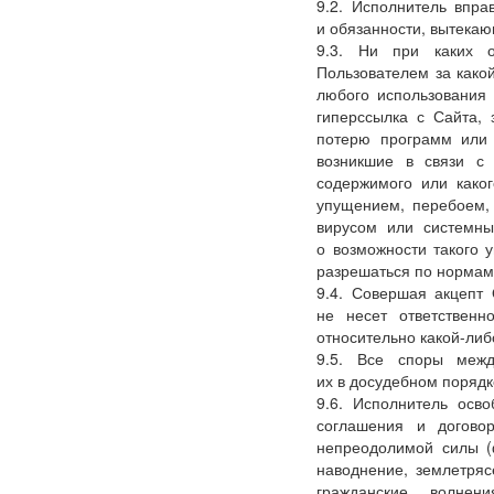
9.2. Исполнитель впра
и обязанности, вытекаю
9.3. Ни при каких о
Пользователем за како
любого использования
гиперссылка с Сайта, 
потерю программ или
возникшие в связи с 
содержимого или каког
упущением, перебоем,
вирусом или системны
о возможности такого 
разрешаться по нормам
9.4. Совершая акцепт
не несет ответственн
относительно какой-ли
9.5. Все споры межд
их в досудебном порядк
9.6. Исполнитель осво
соглашения и догово
непреодолимой силы
наводнение, землетрясе
гражданские волнен