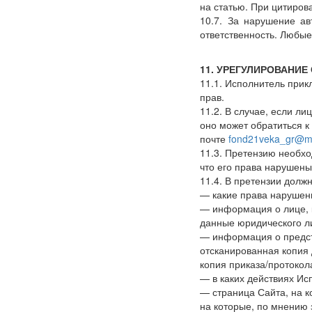
на статью. При цитиров
10.7. За нарушение ав
ответственность. Любы
11. УРЕГУЛИРОВАНИ
11.1. Исполнитель прик
прав.
11.2. В случае, если л
оно может обратиться 
почте
fond21veka_gr@ma
11.3. Претензию необхо
что его права нарушены
11.4. В претензии долж
— какие права нарушен
— информация о лице, к
данные юридического л
— информация о предст
отсканированная копия
копия приказа/протокол
— в каких действиях И
— страница Сайта, на к
на которые, по мнению