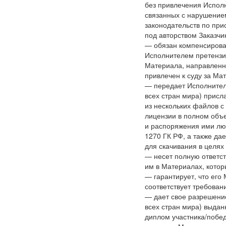
без привлечения Исполн
связанных с нарушением
законодательств по пр
под авторством Заказчи
— обязан компенсирова
Исполнителем претензий
Материала, направленно
привлечен к суду за Ма
— передает Исполнител
всех стран мира) прис
из нескольких файлов 
лицензии в полном объе
и распоряжения ими лю
1270 ГК РФ, а также да
для скачивания в целя
— несет полную ответс
им в Материалах, кото
— гарантирует, что его
соответствует требован
— дает свое разрешение
всех стран мира) выда
диплом участника/побед