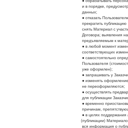
● обрабатывать персон
и в порядке, предусмо
данных;
● отказать Пользовател
прекратить публикацию 
снять Материал с участ
Договора; выявления на
предъявляемым к матер
● в любой момент изме
соответствующих измен
● самостоятельно опред
Пользователя
(стоимос
уже оформлен);
● запрашивать у Заказ
● изменять оформление
не переоформляются;
● осуществлять предва
для публикации Заказч
● временно приостанови
причинам, препятствующ
● в
целях поддержания а
(публикации
) Материало
вся информация о публи