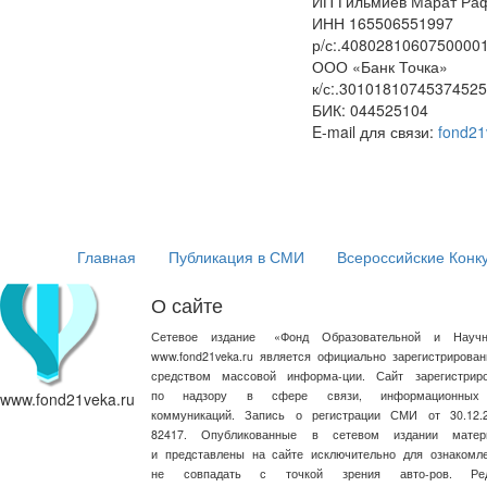
ИП Гильмиев Марат Ра
ИНН 165506551997
р/с:.4080281060750000
ООО
«Банк
Точка»
к/с:.3010181074537452
БИК: 044525104
E-mail для связи:
fond21
Главная
Публикация в СМИ
Всероссийские Конк
О сайте
Сетевое издание
«
Фонд Образовательной и Научн
www.fond21veka.ru является официально зарегистриров
средством массовой информа-ции. Сайт зарегистри
по надзору в сфере связи, информационных
www.fond21veka.ru
коммуникаций. Запись о регистрации СМИ от 30.1
82417. Опубликованные в сетевом издании матер
и представлены на сайте исключительно для ознакомл
не совпадать с точкой зрения авто-ров. Ред