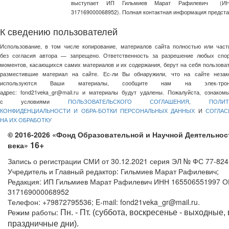
выступает ИП Гильмиев Марат Рафилевич
(И
317169000068952). Полная контактная информация предст
К сведению пользователей
Использование, в том числе копирование, материалов сайта полностью или част
без согласия автора — запрещено. Ответственность за разрешение любых спо
моментов, касающихся самих материалов и их содержания, берут на себя пользоват
разместившие материал на сайте. Ес-ли Вы обнаружили, что на сайте незак
используются Ваши материалы, сообщите нам на элек-трон
адрес:
fond21veka_gr@mail.ru
и материалы будут удалены. Пожалуйста, ознакомь
с условиями
ПОЛЬЗОВАТЕЛЬСКОГО СОГЛАШЕНИЯ
,
ПОЛИТ
КОНФИДЕНЦИАЛЬНОСТИ И ОБРА-БОТКИ ПЕРСОНАЛЬНЫХ ДАННЫХ
И
СОГЛАС
НА ИХ ОБРАБОТКУ
© 2016-2026 «Фонд Образовательной и Научной Деятельнос
16+
века»
Запись о регистрации СМИ от 30.12.2021 серия ЭЛ № ФС 77-82
Учредитель и Главный редактор: Гильмиев Марат Рафилевич;
Редакция: ИП Гильмиев Марат Рафилевич ИНН 165506551997 
317169000068952
Телефон: +79872795536; E-mail: fond21veka_gr@mail.ru.
Режим работы:
Пн. - Пт. (суббота, воскресенье - выходные,
праздничные дни).