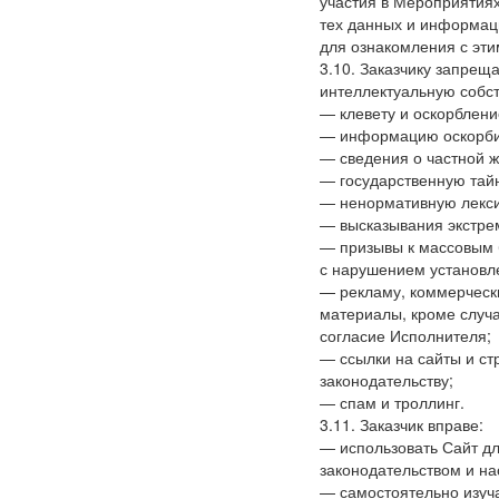
участия в Мероприятиях
тех данных и информаци
для ознакомления с эт
3.10. Заказчику запре
интеллектуальную собст
— клевету и оскорблени
— информацию оскорбит
— сведения о частной ж
— государственную тай
— ненормативную лекси
— высказывания экстрем
— призывы к массовым 
с нарушением установл
— рекламу, коммерческ
материалы, кроме случ
согласие Исполнителя;
— ссылки на сайты и ст
законодательству;
— спам и троллинг.
3.11. Заказчик вправе:
— использовать Сайт д
законодательством и н
— самостоятельно изуча