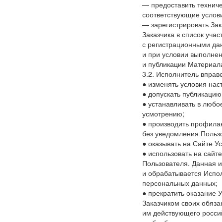
— предоставить технич
соответствующие услов
— зарегистрировать За
Заказчика в список уча
с регистрационными да
и при условии выполне
и публикации Материал
3.2. Исполнитель вправ
● изменять условия нас
● допускать публикаци
● устанавливать в любо
усмотрению;
● производить профила
без уведомления Польз
● оказывать на Сайте Ус
● использовать на сайт
Пользователя. Данная 
и обрабатывается Испо
персональных данных;
● прекратить оказание 
Заказчиком своих обяз
им действующего россий