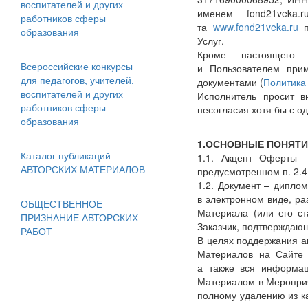
воспитателей и других
именем fond21veka.r
работников сферы
та
www.fond21veka.ru
п
образования
Услуг.
Кроме настоящего 
Всероссийские конкурсы
и Пользователем при
для педагогов, учителей,
документами
(
Политика
воспитателей и других
Исполнитель просит в
работников сферы
несогласия хотя бы с о
образования
1.ОСНОВНЫЕ ПОНЯТИ
Каталог публикаций
1.1. Акцепт Оферты 
АВТОРСКИХ МАТЕРИАЛОВ
предусмотренном п. 2.4
1.2. Документ – дипло
в электронном виде, р
ОБЩЕСТВЕННОЕ
Материала
(или
его ст
ПРИЗНАНИЕ АВТОРСКИХ
Заказчик, подтверждаю
РАБОТ
В целях поддержания а
Материалов на Сайте 
а также вся информац
Материалом в Меропри
полному удалению из к