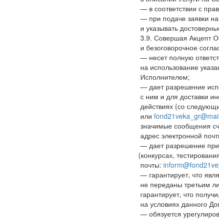
— в соответствии с пра
— при подаче заявки н
и указывать достоверны
3.9. Совершая Акцепт О
и безоговорочное соглас
— несет полную ответст
на использование указ
Исполнителем;
— дает разрешение испо
с ним и для доставки и
действиях
(со
следующих
или
fond21veka_gr@mail
значимые сообщения сч
адрес электронной почт
— дает разрешение при
(конкурсах
, тестировани
почты:
inform@fond21ve
— гарантирует, что явл
не переданы третьим ли
гарантирует, что полу
на условиях данного До
— обязуется урегулиров