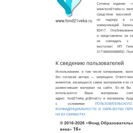
Сетевое издание
«
www.fond21veka.ru яв
средством массовой
по надзору в сфе
www.fond21veka.ru
коммуникаций. Запи
82417. Опубликова
и представлены на с
не совпадать с т
выступает ИП Ги
317169000068952). Пол
К сведению пользователей
Использование, в том числе копирование, мат
без согласия автора — запрещено. Ответстве
моментов, касающихся самих материалов и их со
разместившие материал на сайте. Ес-ли Вы 
используются Ваши материалы, со
адрес:
fond21veka_gr@mail.ru
и материалы будут
с условиями
ПОЛЬЗОВАТЕЛЬСКО
КОНФИДЕНЦИАЛЬНОСТИ И ОБРА-БОТКИ ПЕ
НА ИХ ОБРАБОТКУ
© 2016-2026 «Фонд Образовательн
16+
века»