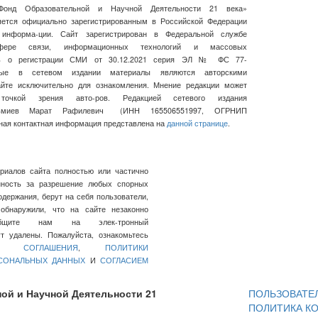
Фонд Образовательной и Научной Деятельности 21 века»
ляется официально зарегистрированным в Российской Федерации
 информа-ции. Сайт зарегистрирован в Федеральной службе
ре связи, информационных технологий и массовых
сь о регистрации СМИ от 30.12.2021 серия ЭЛ № ФС 77-
нные в сетевом издании материалы являются авторскими
айте исключительно для ознакомления. Мнение редакции может
очкой зрения авто-ров. Редакцией сетевого издания
льмиев Марат Рафилевич
(ИНН
165506551997, ОГРНИП
ная контактная информация представлена на
данной странице
.
ериалов сайта полностью или частично
нность за разрешение любых спорных
держания, берут на себя пользователи,
обнаружили, что на сайте незаконно
общите нам на элек-тронный
 удалены. Пожалуйста, ознакомьтесь
ГО СОГЛАШЕНИЯ
,
ПОЛИТИКИ
РСОНАЛЬНЫХ ДАННЫХ
И
СОГЛАСИЕМ
ой и Научной Деятельности 21
ПОЛЬЗОВАТЕ
ПОЛИТИКА К