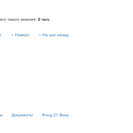
его такого мнения:
0
чел.
ю
Наверх
На шаг назад
сы
Документы
Фонд 21 Века