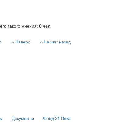
его такого мнения:
0
чел.
ю
Наверх
На шаг назад
сы
Документы
Фонд 21 Века