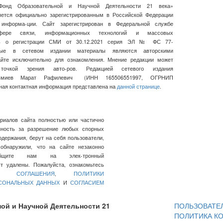
Фонд Образовательной и Научной Деятельности 21 века»
ляется официально зарегистрированным в Российской Федерации
 информа-ции. Сайт зарегистрирован в Федеральной службе
ре связи, информационных технологий и массовых
сь о регистрации СМИ от 30.12.2021 серия ЭЛ № ФС 77-
нные в сетевом издании материалы являются авторскими
айте исключительно для ознакомления. Мнение редакции может
очкой зрения авто-ров. Редакцией сетевого издания
льмиев Марат Рафилевич
(ИНН
165506551997, ОГРНИП
ная контактная информация представлена на
данной странице
.
ериалов сайта полностью или частично
нность за разрешение любых спорных
держания, берут на себя пользователи,
обнаружили, что на сайте незаконно
общите нам на элек-тронный
 удалены. Пожалуйста, ознакомьтесь
ГО СОГЛАШЕНИЯ
,
ПОЛИТИКИ
РСОНАЛЬНЫХ ДАННЫХ
И
СОГЛАСИЕМ
ой и Научной Деятельности 21
ПОЛЬЗОВАТЕ
ПОЛИТИКА К