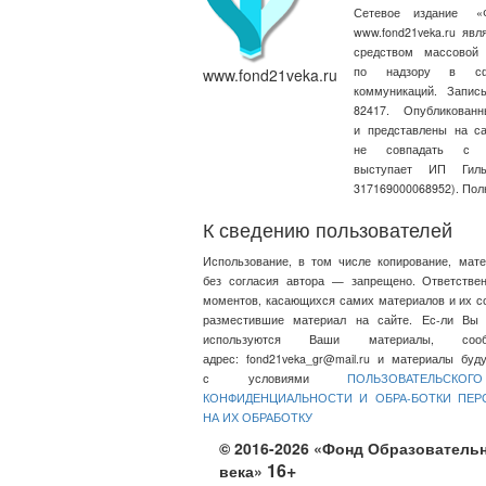
Сетевое издание
«
www.fond21veka.ru яв
средством массовой
по надзору в сфе
www.fond21veka.ru
коммуникаций. Запи
82417. Опубликова
и представлены на с
не совпадать с т
выступает ИП Ги
317169000068952). Пол
К сведению пользователей
Использование, в том числе копирование, мат
без согласия автора — запрещено. Ответстве
моментов, касающихся самих материалов и их со
разместившие материал на сайте. Ес-ли Вы 
используются Ваши материалы, со
адрес:
fond21veka_gr@mail.ru
и материалы будут
с условиями
ПОЛЬЗОВАТЕЛЬСКО
КОНФИДЕНЦИАЛЬНОСТИ И ОБРА-БОТКИ ПЕ
НА ИХ ОБРАБОТКУ
© 2016-2026 «Фонд Образовательн
16+
века»