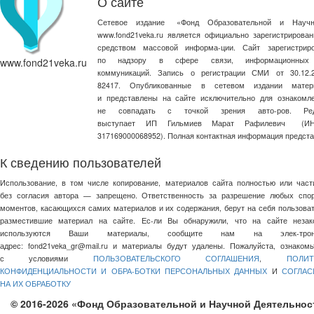
О сайте
Сетевое издание
«
Фонд Образовательной и Научн
www.fond21veka.ru является официально зарегистриров
средством массовой информа-ции. Сайт зарегистри
по надзору в сфере связи, информационных
www.fond21veka.ru
коммуникаций. Запись о регистрации СМИ от 30.1
82417. Опубликованные в сетевом издании матер
и представлены на сайте исключительно для ознакомл
не совпадать с точкой зрения авто-ров. Ред
выступает ИП Гильмиев Марат Рафилевич
(И
317169000068952). Полная контактная информация предст
К сведению пользователей
Использование, в том числе копирование, материалов сайта полностью или част
без согласия автора — запрещено. Ответственность за разрешение любых спо
моментов, касающихся самих материалов и их содержания, берут на себя пользоват
разместившие материал на сайте. Ес-ли Вы обнаружили, что на сайте незак
используются Ваши материалы, сообщите нам на элек-трон
адрес:
fond21veka_gr@mail.ru
и материалы будут удалены. Пожалуйста, ознакомь
с условиями
ПОЛЬЗОВАТЕЛЬСКОГО СОГЛАШЕНИЯ
,
ПОЛИТ
КОНФИДЕНЦИАЛЬНОСТИ И ОБРА-БОТКИ ПЕРСОНАЛЬНЫХ ДАННЫХ
И
СОГЛАС
НА ИХ ОБРАБОТКУ
© 2016-2026 «Фонд Образовательной и Научной Деятельнос