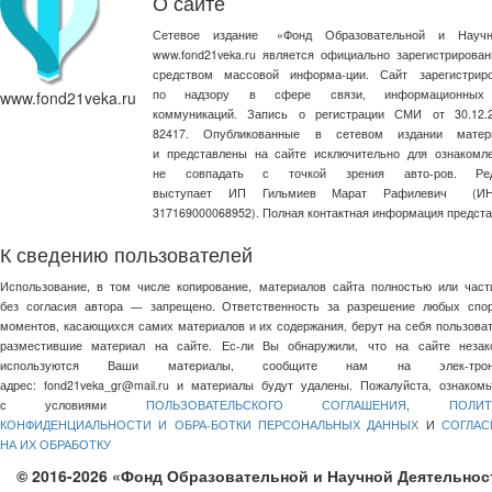
О сайте
Сетевое издание
«
Фонд Образовательной и Научн
www.fond21veka.ru является официально зарегистриров
средством массовой информа-ции. Сайт зарегистри
по надзору в сфере связи, информационных
www.fond21veka.ru
коммуникаций. Запись о регистрации СМИ от 30.1
82417. Опубликованные в сетевом издании матер
и представлены на сайте исключительно для ознакомл
не совпадать с точкой зрения авто-ров. Ред
выступает ИП Гильмиев Марат Рафилевич
(И
317169000068952). Полная контактная информация предст
К сведению пользователей
Использование, в том числе копирование, материалов сайта полностью или част
без согласия автора — запрещено. Ответственность за разрешение любых спо
моментов, касающихся самих материалов и их содержания, берут на себя пользоват
разместившие материал на сайте. Ес-ли Вы обнаружили, что на сайте незак
используются Ваши материалы, сообщите нам на элек-трон
адрес:
fond21veka_gr@mail.ru
и материалы будут удалены. Пожалуйста, ознакомь
с условиями
ПОЛЬЗОВАТЕЛЬСКОГО СОГЛАШЕНИЯ
,
ПОЛИТ
КОНФИДЕНЦИАЛЬНОСТИ И ОБРА-БОТКИ ПЕРСОНАЛЬНЫХ ДАННЫХ
И
СОГЛАС
НА ИХ ОБРАБОТКУ
© 2016-2026 «Фонд Образовательной и Научной Деятельнос