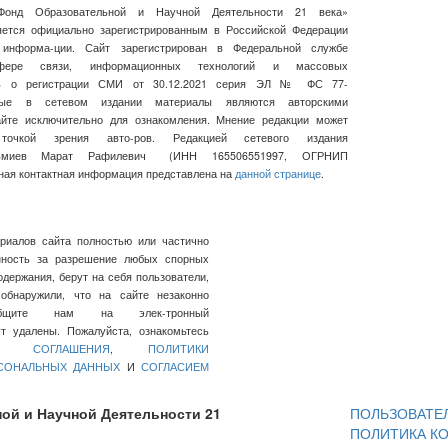
Фонд Образовательной и Научной Деятельности 21 века»
ляется официально зарегистрированным в Российской Федерации
 информа-ции. Сайт зарегистрирован в Федеральной службе
ре связи, информационных технологий и массовых
сь о регистрации СМИ от 30.12.2021 серия ЭЛ № ФС 77-
нные в сетевом издании материалы являются авторскими
айте исключительно для ознакомления. Мнение редакции может
очкой зрения авто-ров. Редакцией сетевого издания
льмиев Марат Рафилевич
(ИНН
165506551997, ОГРНИП
ная контактная информация представлена на
данной странице
.
ериалов сайта полностью или частично
нность за разрешение любых спорных
держания, берут на себя пользователи,
обнаружили, что на сайте незаконно
общите нам на элек-тронный
 удалены. Пожалуйста, ознакомьтесь
ГО СОГЛАШЕНИЯ
,
ПОЛИТИКИ
РСОНАЛЬНЫХ ДАННЫХ
И
СОГЛАСИЕМ
ой и Научной Деятельности 21
ПОЛЬЗОВАТЕ
ПОЛИТИКА К