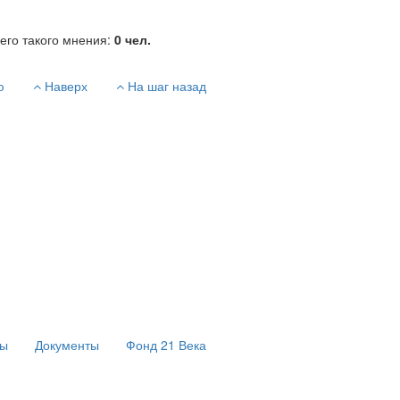
его такого мнения:
0
чел.
ю
Наверх
На шаг назад
сы
Документы
Фонд 21 Века