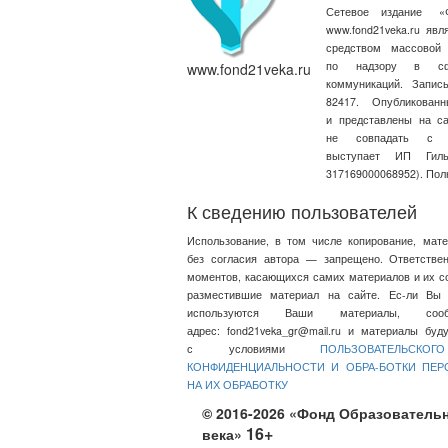
Сетевое издание
«
www.fond21veka.ru яв
средством массовой
по надзору в сфе
www.fond21veka.ru
коммуникаций. Запи
82417. Опубликова
и представлены на с
не совпадать с т
выступает ИП Ги
317169000068952). Пол
К сведению пользователей
Использование, в том числе копирование, мат
без согласия автора — запрещено. Ответстве
моментов, касающихся самих материалов и их со
разместившие материал на сайте. Ес-ли Вы 
используются Ваши материалы, со
адрес:
fond21veka_gr@mail.ru
и материалы будут
с условиями
ПОЛЬЗОВАТЕЛЬСКО
КОНФИДЕНЦИАЛЬНОСТИ И ОБРА-БОТКИ ПЕ
НА ИХ ОБРАБОТКУ
© 2016-2026 «Фонд Образовательн
16+
века»