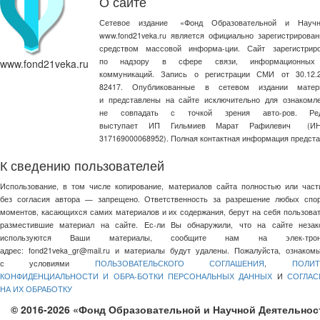
О сайте
Сетевое издание
«
Фонд Образовательной и Научн
www.fond21veka.ru является официально зарегистриров
средством массовой информа-ции. Сайт зарегистри
по надзору в сфере связи, информационных
www.fond21veka.ru
коммуникаций. Запись о регистрации СМИ от 30.1
82417. Опубликованные в сетевом издании матер
и представлены на сайте исключительно для ознакомл
не совпадать с точкой зрения авто-ров. Ред
выступает ИП Гильмиев Марат Рафилевич
(И
317169000068952). Полная контактная информация предст
К сведению пользователей
Использование, в том числе копирование, материалов сайта полностью или част
без согласия автора — запрещено. Ответственность за разрешение любых спо
моментов, касающихся самих материалов и их содержания, берут на себя пользоват
разместившие материал на сайте. Ес-ли Вы обнаружили, что на сайте незак
используются Ваши материалы, сообщите нам на элек-трон
адрес:
fond21veka_gr@mail.ru
и материалы будут удалены. Пожалуйста, ознакомь
с условиями
ПОЛЬЗОВАТЕЛЬСКОГО СОГЛАШЕНИЯ
,
ПОЛИТ
КОНФИДЕНЦИАЛЬНОСТИ И ОБРА-БОТКИ ПЕРСОНАЛЬНЫХ ДАННЫХ
И
СОГЛАС
НА ИХ ОБРАБОТКУ
© 2016-2026 «Фонд Образовательной и Научной Деятельнос